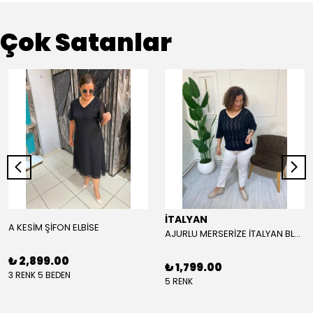
Çok Satanlar
İTALYAN
A KESİM ŞİFON ELBİSE
AJURLU MERSERİZE İTALYAN BLUZ- STANDART BEDEN - SİYAH
₺ 2,899.00
₺ 1,799.00
3 RENK 5 BEDEN
5 RENK