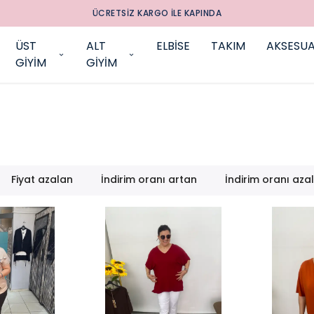
ÜCRETSIZ KARGO ILE KAPINDA
ÜST
ALT
ELBİSE
TAKIM
AKSESU
GİYİM
GİYİM
Fiyat azalan
İndirim oranı artan
İndirim oranı aza