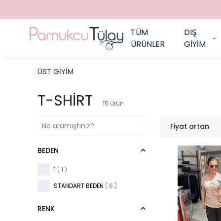
TÜM
DIŞ
ÜRÜNLER
GİYİM
ÜST GİYİM
T-SHİRT
15
ürün
Fiyat artan
BEDEN
1
( 1 )
STANDART BEDEN
( 6 )
RENK