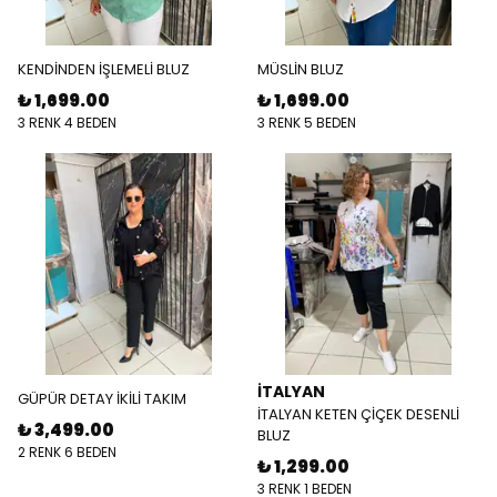
KENDİNDEN İŞLEMELİ BLUZ
MÜSLİN BLUZ
₺ 1,699.00
₺ 1,699.00
3 RENK 4 BEDEN
3 RENK 5 BEDEN
İTALYAN
GÜPÜR DETAY İKİLİ TAKIM
İTALYAN KETEN ÇİÇEK DESENLİ
₺ 3,499.00
BLUZ
2 RENK 6 BEDEN
₺ 1,299.00
3 RENK 1 BEDEN