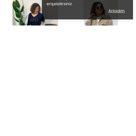
erişebilirsiniz.
Anladım
İTALYAN
İTALYAN
AJURLU MERSERİZE İTALYAN
KADİFE FİTİLLİ GÖMLEK
BLUZ- STANDART BEDEN - SİYAH
₺ 1,499.00
%
13
₺ 1,799.00
₺ 1,299.00
5 RENK
2 RENK 1 BEDEN