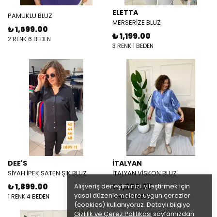
ELETTA
PAMUKLU BLUZ
MERSERİZE BLUZ
₺ 1,699.00
₺ 1,199.00
2 RENK 6 BEDEN
3 RENK 1 BEDEN
DEE'S
İTALYAN
SİYAH İPEK SATEN ŞIK BLUZ
İTALYAN VİSKON BLUZ
₺ 1,899.00
Alışveriş deneyiminizi iyileştirmek için
₺ 1,299.00
yasal düzenlemelere uygun çerezler
1 RENK 4 BEDEN
4 RENK 1 BEDEN
(cookies) kullanıyoruz. Detaylı bilgiye
Gizlilik ve Çerez Politikası
sayfamızdan