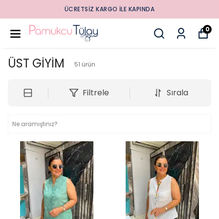
SONBAHAR ŞIKLIĞINI DOLABINA YANSI
0
ÜST GİYİM
51
ürün
Filtrele
Sırala