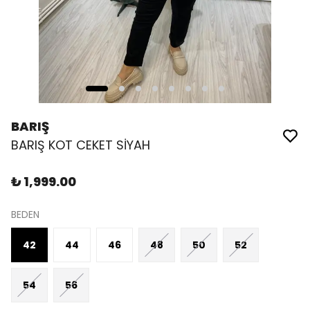
BARIŞ
BARIŞ KOT CEKET SİYAH
₺ 1,999.00
BEDEN
42
44
46
48
50
52
54
56