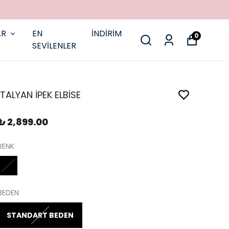
AR
EN
İNDİRİM
0
SEVİLENLER
İTALYAN İPEK ELBİSE
₺ 2,899.00
RENK
BEDEN
STANDART BEDEN