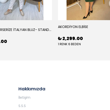
N
AKORDİYON ELBİSE
AJURLU MERSERİZE İTALYAN BLUZ- STANDART BEDEN - SİYAH
₺ 2,299.00
.00
1 RENK 6 BEDEN
Hakkımızda
İletişim
S.S.S