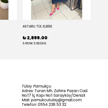
BARI
ASTARLI TÜL ELBİSE
₺ 2,899.00
%
37
5 RENK 5 BEDEN
7 BEDEN
Tülay Pamukçu
Adres: Turan Mh. Zahire Pazarı Cad.
No:17 İç Kapı No:1 Sarayköy/Denizli
Mail:
pamukcutulay@gmail.com
Telefon: 0554 238 53 32