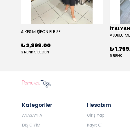
İTALYA
A KESİM ŞİFON ELBİSE
₺ 2,899.00
₺ 1,799
3 RENK 5 BEDEN
5 RENK
Kategoriler
Hesabım
ANASAYFA
Giriş Yap
DIŞ GİYİM
Kayıt Ol