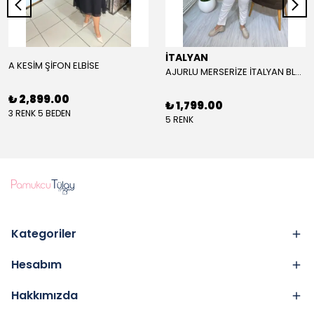
İTALYAN
A KESİM ŞİFON ELBİSE
AJURLU MERSERİZE İTALYAN BLUZ- STANDART BEDEN - SİYAH
₺ 2,899.00
₺ 1,799.00
3 RENK 5 BEDEN
5 RENK
Kategoriler
Hesabım
Hakkımızda