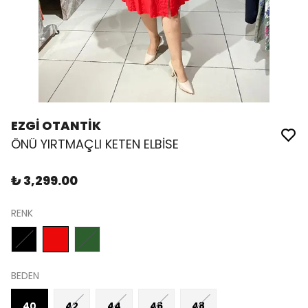
EZGİ OTANTİK
ÖNÜ YIRTMAÇLI KETEN ELBİSE
₺ 3,299.00
RENK
BEDEN
40
42
44
46
48